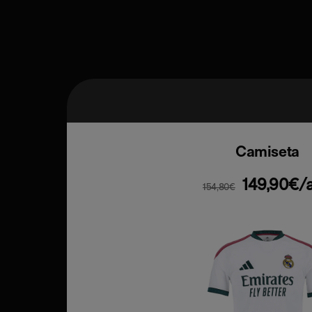
Camiseta
149,90€/
154,80€