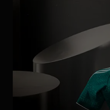
5% de descuento en tienda física
20% de descuento en Real Madrid World
Concursos y sorteos exclusivos