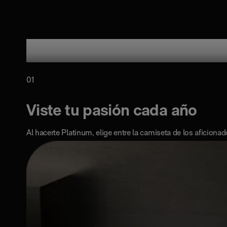
Carnet en Wallet
Revista digital Hala Madrid
01
Viste tu pasión cada año
15% de descuento en entradas de
baloncesto
Al hacerte Platinum, elige entre la camiseta de los aficionad
35% de descuento en fútbol femenino