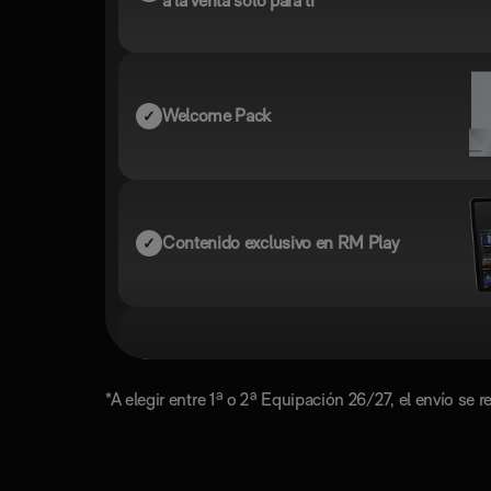
a la venta solo para ti
Welcome Pack
Contenido exclusivo en RM Play
Compra anticipada de entradas
*A elegir entre 1ª o 2ª Equipación 26/27, el envío se 