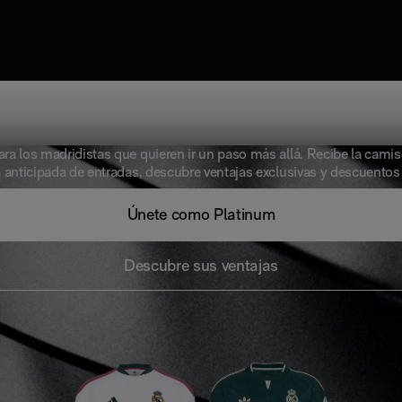
tinum is the new w
a los madridistas que quieren ir un paso más allá. Recibe la camise
anticipada de entradas, descubre ventajas exclusivas y descuentos
Únete como Platinum
Descubre sus ventajas