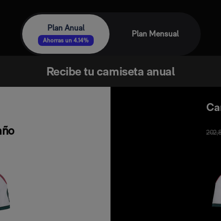
Plan Anual
Plan Mensual
Ahorras un 4.14%
Recibe tu camiseta anual
Ca
año
202,